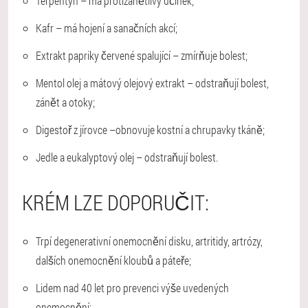
Terpentýn
– má protizánětlivý účinek;
Kafr
– má hojení a sanačních akcí;
Extrakt papriky červené spalující
– zmírňuje bolest;
Mentol olej a mátový olejový extrakt
– odstraňují bolest,
zánět a otoky;
Digestoř z jírovce
–obnovuje kostní a chrupavky tkáně;
Jedle a eukalyptový olej
– odstraňují bolest.
KRÉM LZE DOPORUČIT:
Trpí degenerativní onemocnění disku, artritidy, artrózy,
dalších onemocnění kloubů a páteře;
Lidem nad 40 let pro prevenci výše uvedených
onemocnění;