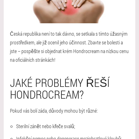
Česká republika není to tak dávno, se setkala s tímto úžasným
prostředkem, ale již ocenil jeho účinnost. Zbavte se bolesti a
jste – pospěšte si objednat krém Hondrocream na nízkou cenu
na oficiálních stránkách!
JAKÉ PROBLÉMY ŘEŠÍ
HONDROCREAM?
Pokud vás bolí záda, důvody mohou být různé:
Sterilní zánět nebo křeče svalů;
Infekční nemoc nebo degenerace meziobratlové kloubů;