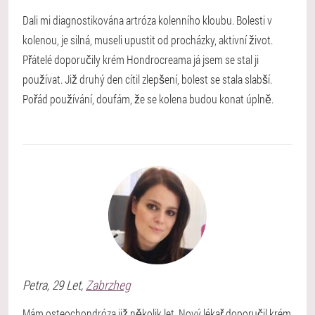
Dali mi diagnostikována artróza kolenního kloubu. Bolesti v
kolenou, je silná, museli upustit od procházky, aktivní život.
Přátelé doporučily krém Hondrocreama já jsem se stal ji
používat. Již druhý den cítil zlepšení, bolest se stala slabší.
Pořád používání, doufám, že se kolena budou konat úplně.
Petra
, 29 Let,
Zabrzheg
Mám osteochondróza již několik let. Nový lékař doporučil krém