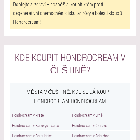
Dopřejte si zdraví – pospěš si koupit krém proti
degenerativní onemocnění disku, artrózy a bolesti kloubů
Hondrocream!
KDE KOUPIT HONDROCREAM V
ČEŠTINĚ?
MĚSTA V ČEŠTINĚ, KDE SE DÁ KOUPIT
HONDROCREAM HONDROCREAM
Hondrocream v Praze
Hondrocream v Brně
Hondrocream v Karlových Varech
Hondrocream v Ostravě
Hondrocream v Pardubicích
Hondrocream v Zabrzheg