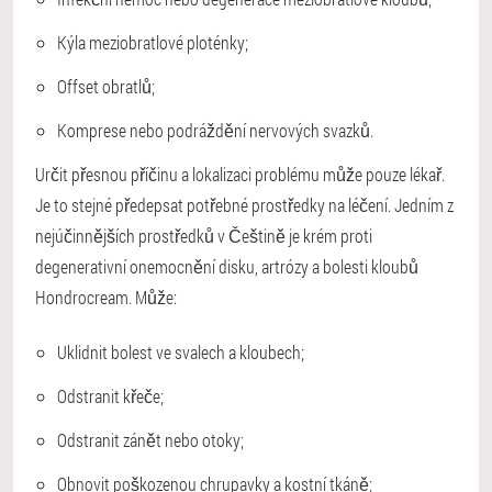
Kýla meziobratlové ploténky;
Offset obratlů;
Komprese nebo podráždění nervových svazků.
Určit přesnou příčinu a lokalizaci problému může pouze lékař.
Je to stejné předepsat potřebné prostředky na léčení. Jedním z
nejúčinnějších prostředků v Češtině je krém proti
degenerativní onemocnění disku, artrózy a bolesti kloubů
Hondrocream. Může:
Uklidnit bolest ve svalech a kloubech;
Odstranit křeče;
Odstranit zánět nebo otoky;
Obnovit poškozenou chrupavky a kostní tkáně;