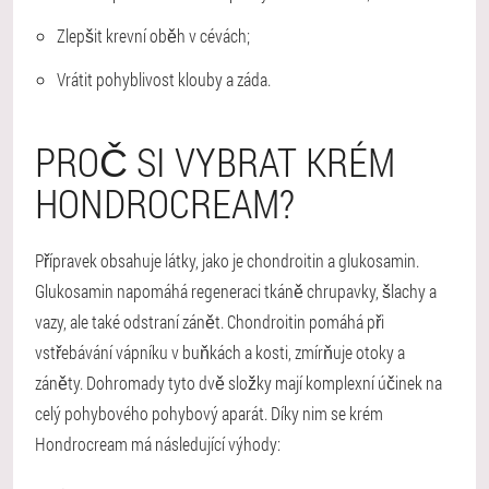
Zlepšit krevní oběh v cévách;
Vrátit pohyblivost klouby a záda.
PROČ SI VYBRAT KRÉM
HONDROCREAM?
Přípravek obsahuje látky, jako je
chondroitin a glukosamin
.
Glukosamin napomáhá regeneraci tkáně chrupavky, šlachy a
vazy, ale také odstraní zánět. Chondroitin pomáhá při
vstřebávání vápníku v buňkách a kosti, zmírňuje otoky a
záněty. Dohromady tyto dvě složky mají komplexní účinek na
celý pohybového pohybový aparát. Díky nim se krém
Hondrocream má následující výhody: