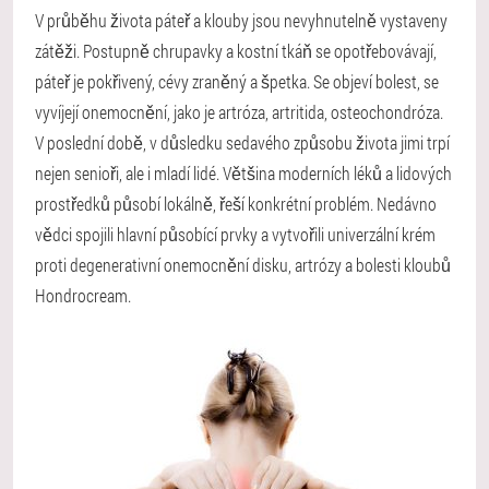
V průběhu života páteř a klouby jsou nevyhnutelně vystaveny
zátěži. Postupně chrupavky a kostní tkáň se opotřebovávají,
páteř je pokřivený, cévy zraněný a špetka. Se objeví bolest, se
vyvíjejí onemocnění, jako je artróza, artritida, osteochondróza.
V poslední době, v důsledku sedavého způsobu života jimi trpí
nejen senioři, ale i mladí lidé. Většina moderních léků a lidových
prostředků působí lokálně, řeší konkrétní problém. Nedávno
vědci spojili hlavní působící prvky a vytvořili univerzální krém
proti degenerativní onemocnění disku, artrózy a bolesti kloubů
Hondrocream.