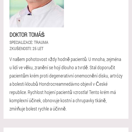
DOKTOR TOMÁŠ
SPECIALIZACE:
TRAUMA
ZKUŠENOSTI:
25 LET
V našem pohotovost vždy hodně pacientů. U mnoha, zejména
u lidí ve věku, zranění se hojí dlouho a tvrdě. Stal doporučit
pacientům krém proti degenerativní onemocnění disku, artrózy
a bolesti kloubů Hondrocreamnedávno objevil v České
republice. Rychlost hojení pacientů vzrostla! Tento krém má
komplexní účinek, obnovuje kostní a chrupavky tkáně,
zmírňuje bolest rychle a účinně.