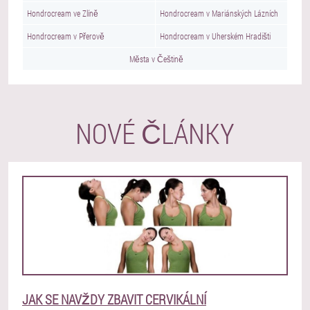
Hondrocream ve Zlíně
Hondrocream v Mariánských Lázních
Hondrocream v Přerově
Hondrocream v Uherském Hradišti
Města v Češtině
NOVÉ ČLÁNKY
JAK SE NAVŽDY ZBAVIT CERVIKÁLNÍ