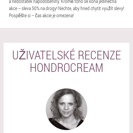
a nedostatek napodobeniny. Kromě toho se koná jedinečná
akce –
sleva 50%
na drogy! Nechte, aby hned chytit využít slevy!
Pospěšte si – čas akcie je omezena!
UŽIVATELSKÉ RECENZE
HONDROCREAM